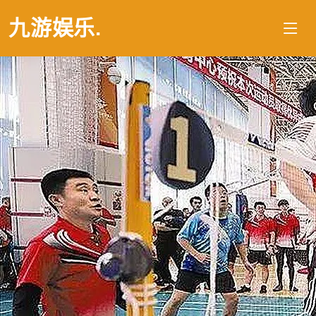
九游娱乐
.