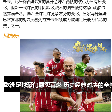
未来，尽管梅西与C罗的离开意味着两队的核心力量有所变
化，但新一代球员的崛起以及战术的调整使得这场“恩怨”依
然充满悬念。随着全球足球竞争态势的变化，皇家马德里与
巴塞罗那的对决无疑将在未来继续成为欧洲足坛最为精彩的
赛事之一。
九游娱乐