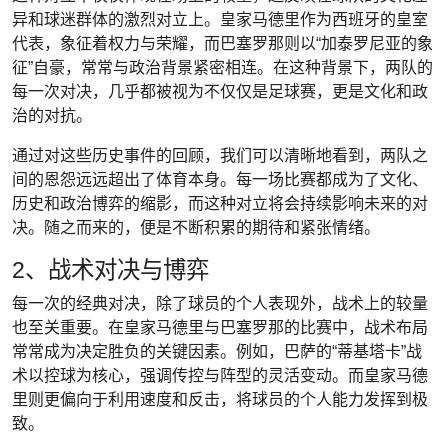
异和球迷群体的激烈对立上。皇家马德里作为西班牙的皇室
代表，象征着权力与荣耀，而巴塞罗那则以“加泰罗尼亚的象
征”自豪，常常与政治背景紧密相连。在这种背景下，两队的
每一次对决，几乎都被视为不仅仅是足球赛，更是文化和政
治的对抗。
通过对这些历史事件的回顾，我们可以清晰地看到，两队之
间的恩怨远远超出了体育本身。每一场比赛都成为了文化、
历史和政治博弈的缩影，而这种对立将会持续影响未来的对
决。随之而来的，便是不断积累的期待和紧张情绪。
2、战术对决与博弈
每一次的经典对决，除了球员的个人表现外，战术上的较量
也至关重要。在皇家马德里与巴塞罗那的比赛中，战术布局
常常成为决定胜负的关键因素。例如，巴萨的“蒂基塔卡”战
术以控球为核心，强调传控与阵型的灵活变动。而皇家马德
里则更偏向于利用速度和反击，将球员的个人能力发挥到极
致。