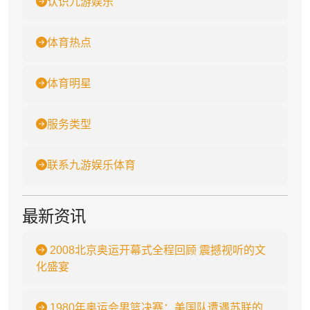
认识九游娱乐
体育热点
体育明星
服务类型
联系九游娱乐体育
最新资讯
2008北京奥运开幕式全程回顾 震撼视听的文
化盛宴
1980年奥运会男篮决赛：美国队遭遇苏联的