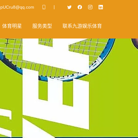
|
rpUCru8@qq.com
体育明星
服务类型
联系九游娱乐体育