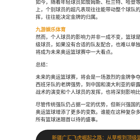
如今，随着年轻球员如詹姆斯、杜兰特、哈登
上，个别球员的超凡表现往往能带动整个球队
挥，往往能决定金牌的归属。
九游娱乐体育
然而，个人球员的影响力并非一成不变，篮球
级球员，如果没有合适的队友配合，也难以单
将成为未来奥运篮球赛中一大看点。
总结：
未来的奥运篮球赛，将会是一场激烈的金牌争
西班牙队的老牌强势，到中国和澳大利亚的崭
战术的演变和个人球员的发挥，也将深刻影响
尽管传统强队仍占据一定的优势，但新兴强国
奥运篮球增添了更多的变数。谁能在这种复杂
所有篮球迷翘首以待的盛事。
新疆广汇飞虎崛起之路：从草根到顶级