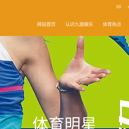
网站首页
认识九游娱乐
体育热点
体育明星