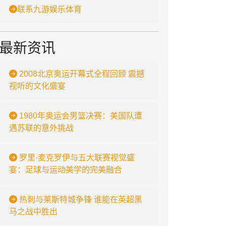
联系九游娱乐体育
最新资讯
2008北京奥运开幕式全程回顾 震撼
视听的文化盛宴
1980年奥运会男篮决赛：美国队遭
遇苏联的意外挑战
罗里·麦克罗伊与五大联赛视觉盛
宴：足球与运动美学的完美融合
热刺与莱斯特城争锋 谁能在英超黑
马之战中胜出