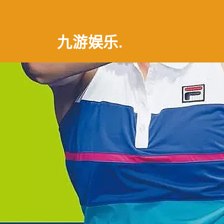
九游娱乐
.