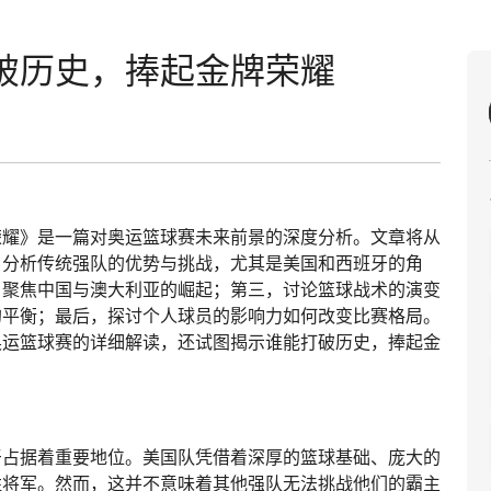
破历史，捧起金牌荣耀
荣耀》是一篇对奥运篮球赛未来前景的深度分析。文章将从
，分析传统强队的优势与挑战，尤其是美国和西班牙的角
，聚焦中国与澳大利亚的崛起；第三，讨论篮球战术的演变
的平衡；最后，探讨个人球员的影响力如何改变比赛格局。
奥运篮球赛的详细解读，还试图揭示谁能打破历史，捧起金
牙占据着重要地位。美国队凭借着深厚的篮球基础、庞大的
胜将军。然而，这并不意味着其他强队无法挑战他们的霸主