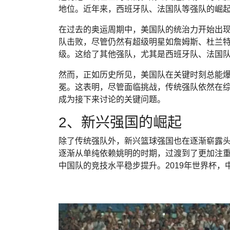
地位。近年来，西班牙队、法国队等强队的崛
在过去的奥运周期中，美国队的统治力开始出现
队击败，尽管仍然有超级明星如詹姆斯、杜兰
级。这给了其他强队，尤其是西班牙队、法国
然而，正如历史所见，美国队在关键时刻总能
冕。这表明，尽管面临挑战，传统强队依然在
成为接下来讨论的关键问题。
2、新兴强国的崛起
除了传统强队外，新兴篮球强国也在逐渐崭露
逐渐从单纯依赖姚明的时期，过渡到了更加注
中国队的竞技水平稳步提升。2019年世界杯