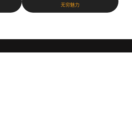
无穷魅力
导航
订
认识九游娱乐
体育热点
订
成就
体育明星
服务类型
体
联系九游娱乐体育
游
型的
戏