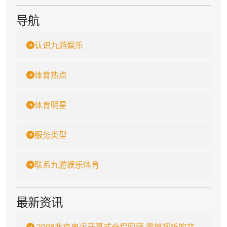
导航
认识九游娱乐
体育热点
体育明星
服务类型
联系九游娱乐体育
最新资讯