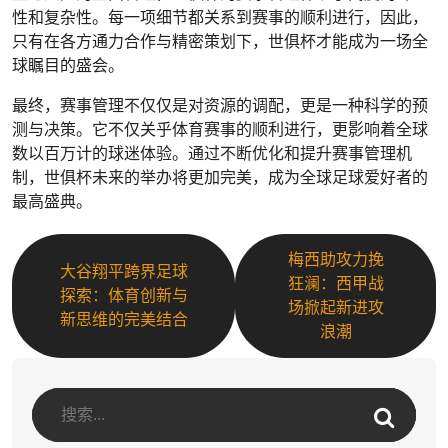
性和复杂性。每一项细节都关系到赛事的顺利进行，因此，
只有在各方通力合作与精密策划下，世俱杯才能成为一场全
球瞩目的盛会。
最终，赛事管理不仅仅是对资源的调配，更是一种科学的预
测与决策。它不仅关乎体育赛事的顺利进行，更影响着全球
数以百万计的球迷体验。通过不断优化和提升赛事管理机
制，世俱杯未来的举办将更加完美，成为全球足球爱好者的
最高盛典。
梅西助攻力挽
大谷翔平跨界足球
狂澜：西甲战
探索：体育创新与
场掀起新进攻
新思维的完美结合
浪潮