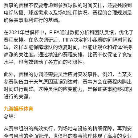
赛事的赛程不仅要考虑到参赛球队的时间安排，还要兼顾到
电视转播、球迷需求以及场地使用情况。赛程的合理规划是
确保赛事顺利进行的基础。
在2021年世俱杯中，FIFA通过数据分析和团队反馈，优化了
赛程安排。在多次调研后，FIFA决定将小组赛的间隔时间缩
短，这样既能保障球队的恢复时间，也能让观众和媒体保持
高涨的关注度。通过精准的赛程安排，比赛不仅保证了竞技
水平，也有效调动了各方面的积极性。
此外，赛程的协调还需要灵活应对突发事件。例如，当某支
参赛队伍由于天气原因延误到达时，赛事方会在赛程内腾出
时间进行调整。这种灵活的应变能力，是保证赛事能够如期
进行的关键。
九游娱乐体育
总结：
从赛事组织的高效执行，到场地与设施的精细保障，再到安
全与风险的全面管理，世俱杯的赛事管理体现了高度的专业