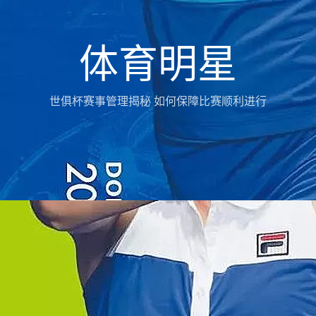
体育明星
世俱杯赛事管理揭秘 如何保障比赛顺利进行